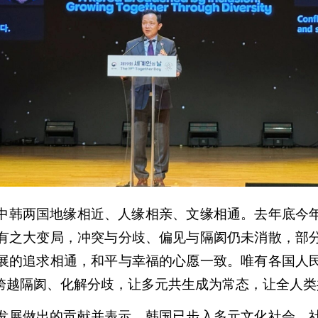
中韩两国地缘相近、人缘相亲、文缘相通。去年底今
有之大变局，冲突与分歧、偏见与隔阂仍未消散，部
展的追求相通，和平与幸福的心愿一致。唯有各国人
跨越隔阂、化解分歧，让多元共生成为常态，让全人类
发展做出的贡献并表示，韩国已步入多元文化社会，