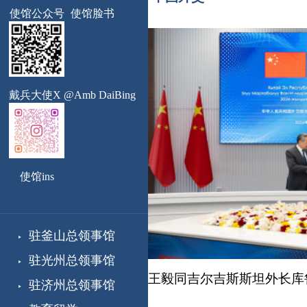
使馆公众号
使馆脸书
戴兵大使X @Amb DaiBing
使馆ins
驻釜山总领事馆
驻光州总领事馆
巴耶夫会谈
李喆雨知事
吉尔吉斯斯坦总统扎帕
中国深圳原创舞剧《咏
驻济州总领事馆