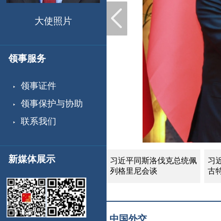
大使照片
领事服务
领事证件
领事保护与协助
联系我们
新媒体展示
习近平同斯洛伐克总统佩
习
列格里尼会谈
古
中国外交